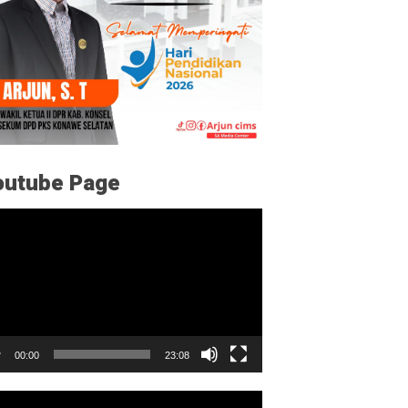
outube Page
utar
o
00:00
23:08
utar