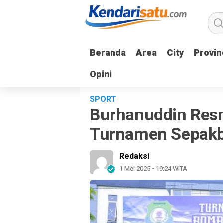
Beranda
Beranda
Area
Area
City
City
Provin
Provin
Opini
Opini
SPORT
Burhanuddin Re
Turnamen Sepakb
Redaksi
1 Mei 2025 - 19:24 WITA