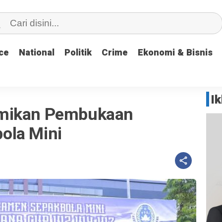
ce
ce
National
National
Politik
Politik
Crime
Crime
Ekonomi & Bisnis
Ekonomi & Bisnis
I
smikan Pembukaan
ola Mini