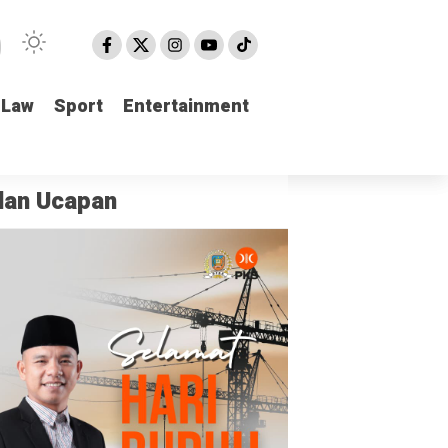
Law
Law
Sport
Sport
Entertainment
Entertainment
klan Ucapan