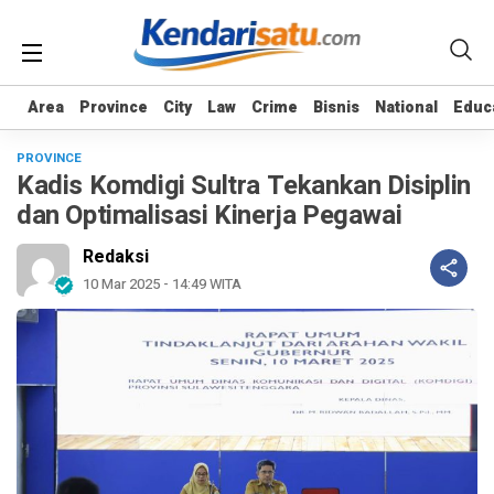
Area
Area
Province
Province
City
City
Law
Law
Crime
Crime
Bisnis
Bisnis
National
National
Educ
Educ
PROVINCE
Kadis Komdigi Sultra Tekankan Disiplin
dan Optimalisasi Kinerja Pegawai
Redaksi
10 Mar 2025 - 14:49 WITA