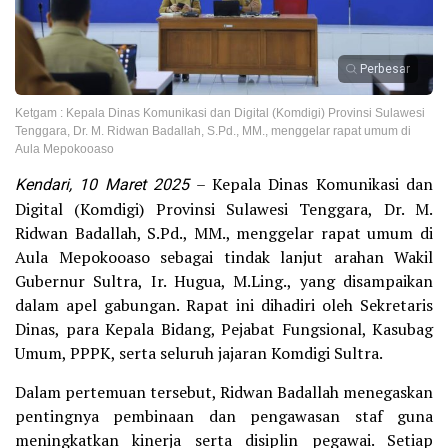
Perbesar
Ketgam : Kepala Dinas Komunikasi dan Digital (Komdigi) Provinsi Sulawesi
Tenggara, Dr. M. Ridwan Badallah, S.Pd., MM., menggelar rapat umum di
Aula Mepokooaso
Kendari, 10 Maret 2025
– Kepala Dinas Komunikasi dan
Digital (Komdigi) Provinsi Sulawesi Tenggara, Dr. M.
Ridwan Badallah, S.Pd., MM., menggelar rapat umum di
Aula Mepokooaso sebagai tindak lanjut arahan Wakil
Gubernur Sultra, Ir. Hugua, M.Ling., yang disampaikan
dalam apel gabungan. Rapat ini dihadiri oleh Sekretaris
Dinas, para Kepala Bidang, Pejabat Fungsional, Kasubag
Umum, PPPK, serta seluruh jajaran Komdigi Sultra.
Dalam pertemuan tersebut, Ridwan Badallah menegaskan
pentingnya pembinaan dan pengawasan staf guna
meningkatkan kinerja serta disiplin pegawai. Setiap