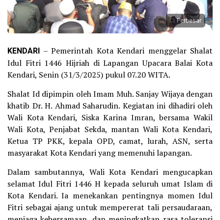
Perbesar
KENDARI
– Pemerintah Kota Kendari menggelar Shalat
Idul Fitri 1446 Hijriah di Lapangan Upacara Balai Kota
Kendari, Senin (31/3/2025) pukul 07.20 WITA.
Shalat Id dipimpin oleh Imam Muh. Sanjay Wijaya dengan
khatib Dr. H. Ahmad Saharudin. Kegiatan ini dihadiri oleh
Wali Kota Kendari, Siska Karina Imran, bersama Wakil
Wali Kota, Penjabat Sekda, mantan Wali Kota Kendari,
Ketua TP PKK, kepala OPD, camat, lurah, ASN, serta
masyarakat Kota Kendari yang memenuhi lapangan.
Dalam sambutannya, Wali Kota Kendari mengucapkan
selamat Idul Fitri 1446 H kepada seluruh umat Islam di
Kota Kendari. Ia menekankan pentingnya momen Idul
Fitri sebagai ajang untuk mempererat tali persaudaraan,
menjaga kebersamaan, dan meningkatkan rasa toleransi