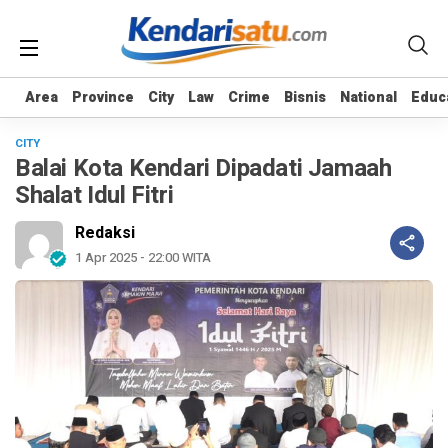
Area
Area
Province
Province
City
City
Law
Law
Crime
Crime
Bisnis
Bisnis
National
National
Educ
Educ
CITY
Balai Kota Kendari Dipadati Jamaah
Shalat Idul Fitri
Redaksi
1 Apr 2025 - 22:00 WITA