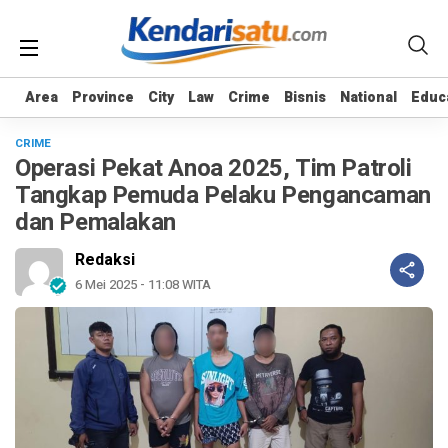
Area
Area
Province
Province
City
City
Law
Law
Crime
Crime
Bisnis
Bisnis
National
National
Educ
Educ
CRIME
Operasi Pekat Anoa 2025, Tim Patroli
Tangkap Pemuda Pelaku Pengancaman
dan Pemalakan
Redaksi
6 Mei 2025 - 11:08 WITA