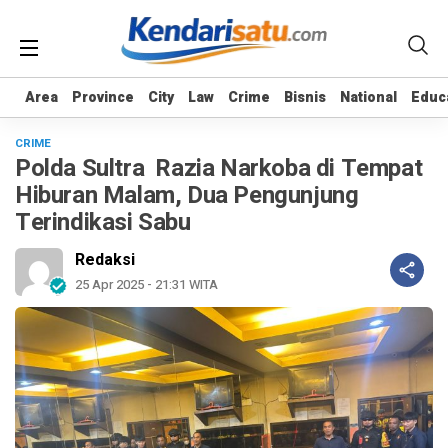
Area
Area
Province
Province
City
City
Law
Law
Crime
Crime
Bisnis
Bisnis
National
National
Educ
Educ
CRIME
Polda Sultra Razia Narkoba di Tempat
Hiburan Malam, Dua Pengunjung
Terindikasi Sabu
Redaksi
25 Apr 2025 - 21:31 WITA