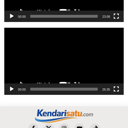
00:00
23:08
Pemutar
Video
00:00
26:35