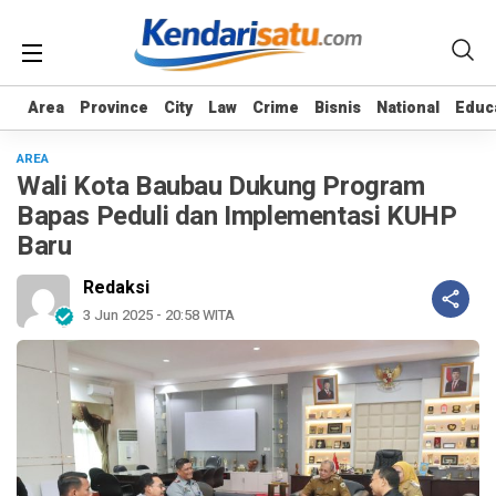
Area
Area
Province
Province
City
City
Law
Law
Crime
Crime
Bisnis
Bisnis
National
National
Educ
Educ
AREA
Wali Kota Baubau Dukung Program
Bapas Peduli dan Implementasi KUHP
Baru
Redaksi
3 Jun 2025 - 20:58 WITA