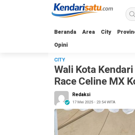
Beranda
Beranda
Area
Area
City
City
Provin
Provin
Opini
Opini
CITY
Wali Kota Kendar
Race Celine MX 
Redaksi
17 Mei 2025 - 23:54 WITA