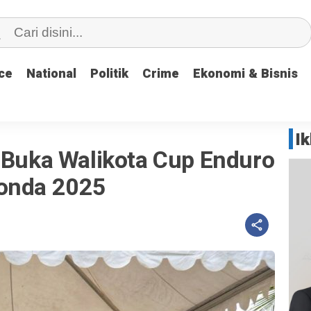
ce
ce
National
National
Politik
Politik
Crime
Crime
Ekonomi & Bisnis
Ekonomi & Bisnis
I
i Buka Walikota Cup Enduro
Konda 2025