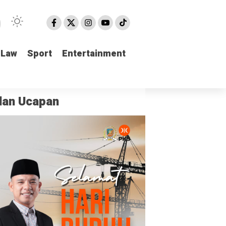
Law
Law
Sport
Sport
Entertainment
Entertainment
klan Ucapan