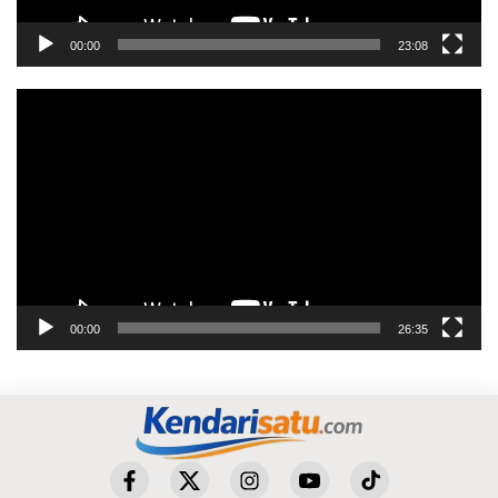
00:00
23:08
Pemutar
Video
00:00
26:35