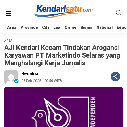
Area
Area
Province
Province
City
City
Law
Law
Crime
Crime
Bisnis
Bisnis
National
National
Educ
Educ
AREA
AJI Kendari Kecam Tindakan Arogansi
Karyawan PT Marketindo Selaras yang
Menghalangi Kerja Jurnalis
Redaksi
25 Feb 2025 - 20:56 WITA