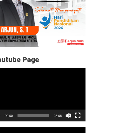
outube Page
utar
o
00:00
23:08
utar