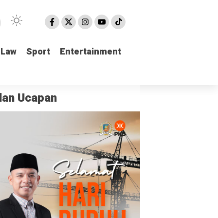
Law
Law
Sport
Sport
Entertainment
Entertainment
klan Ucapan