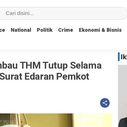
ce
ce
National
National
Politik
Politik
Crime
Crime
Ekonomi & Bisnis
Ekonomi & Bisnis
I
imbau THM Tutup Selama
Surat Edaran Pemkot