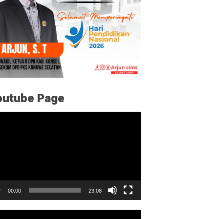
outube Page
utar
o
00:00
23:08
utar