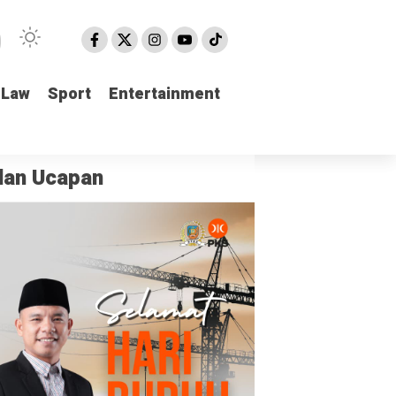
Law
Law
Sport
Sport
Entertainment
Entertainment
klan Ucapan