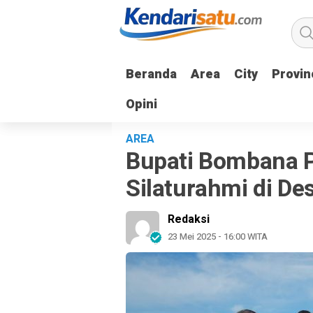
Beranda
Beranda
Area
Area
City
City
Provin
Provin
Opini
Opini
AREA
Bupati Bombana P
Silaturahmi di De
Redaksi
23 Mei 2025 - 16:00 WITA