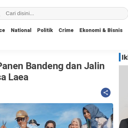
ce
ce
National
National
Politik
Politik
Crime
Crime
Ekonomi & Bisnis
Ekonomi & Bisnis
I
anen Bandeng dan Jalin
sa Laea