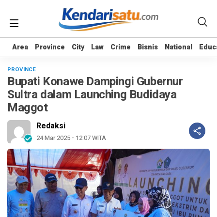
Area
Area
Province
Province
City
City
Law
Law
Crime
Crime
Bisnis
Bisnis
National
National
Educ
Educ
PROVINCE
Bupati Konawe Dampingi Gubernur
Sultra dalam Launching Budidaya
Maggot
Redaksi
24 Mar 2025 - 12:07 WITA