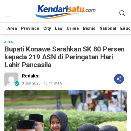
Area
Area
Province
Province
City
City
Law
Law
Crime
Crime
Bisnis
Bisnis
National
National
Educ
Educ
AREA
Bupati Konawe Serahkan SK 80 Persen
kepada 219 ASN di Peringatan Hari
Lahir Pancasila
Redaksi
3 Jun 2025 - 13:44 WITA