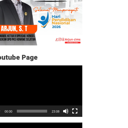
outube Page
utar
o
00:00
23:08
utar