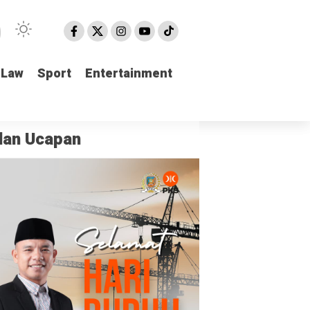
Law
Law
Sport
Sport
Entertainment
Entertainment
klan Ucapan