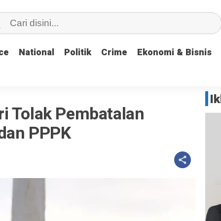
ce
ce
National
National
Politik
Politik
Crime
Crime
Ekonomi & Bisnis
Ekonomi & Bisnis
I
i Tolak Pembatalan
 dan PPPK