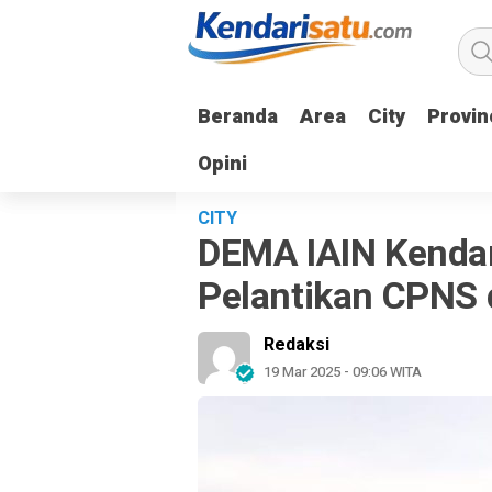
Beranda
Beranda
Area
Area
City
City
Provin
Provin
Opini
Opini
CITY
DEMA IAIN Kendar
Pelantikan CPNS
Redaksi
19 Mar 2025 - 09:06 WITA