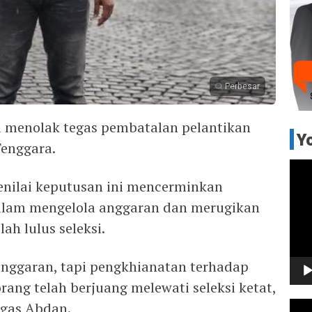
Perbesar
i menolak tegas pembatalan pelantikan
Y
Tenggara.
Pem
Vide
nilai keputusan ini mencerminkan
alam mengelola anggaran dan merugikan
ah lulus seleksi.
 anggaran, tapi pengkhianatan terhadap
rang telah berjuang melewati seleksi ketat,
Pem
tegas Abdan.