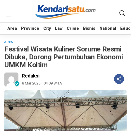
Area
Area
Province
Province
City
City
Law
Law
Crime
Crime
Bisnis
Bisnis
National
National
Educ
Educ
AREA
Festival Wisata Kuliner Sorume Resmi
Dibuka, Dorong Pertumbuhan Ekonomi
UMKM Koltim
Redaksi
8 Mar 2025 - 04:09 WITA