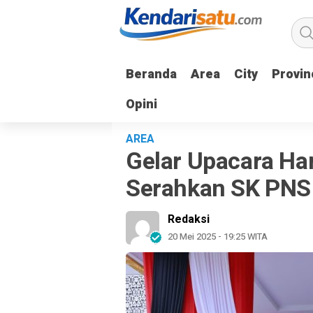
Beranda
Beranda
Area
Area
City
City
Provin
Provin
Opini
Opini
AREA
Gelar Upacara Har
Serahkan SK PNS
Redaksi
20 Mei 2025 - 19:25 WITA