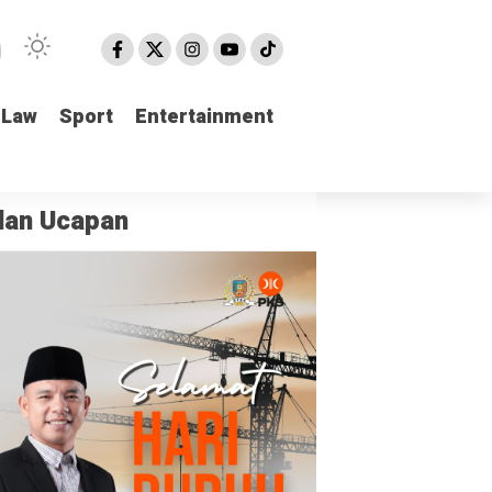
Law
Law
Sport
Sport
Entertainment
Entertainment
klan Ucapan