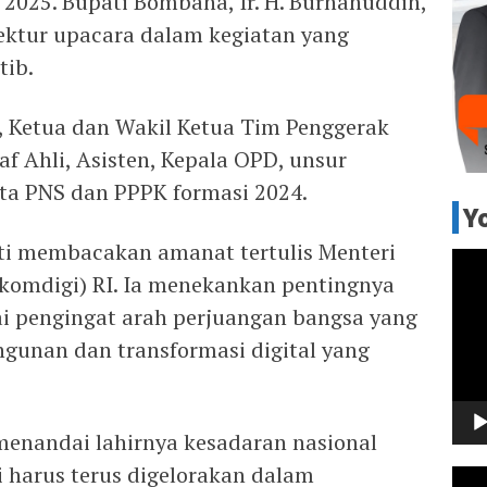
i 2025. Bupati Bombana, Ir. H. Burhanuddin,
pektur upacara dalam kegiatan yang
tib.
i, Ketua dan Wakil Ketua Tim Penggerak
taf Ahli, Asisten, Kepala OPD, unsur
rta PNS dan PPPK formasi 2024.
Y
ti membacakan amanat tertulis Menteri
Pem
komdigi) RI. Ia menekankan pentingnya
Vide
 pengingat arah perjuangan bangsa yang
gunan dan transformasi digital yang
menandai lahirnya kesadaran nasional
i harus terus digelorakan dalam
Pem