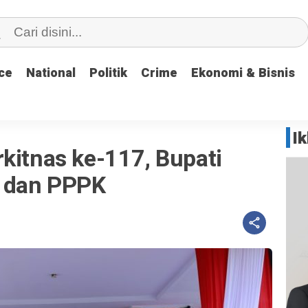
ce
ce
National
National
Politik
Politik
Crime
Crime
Ekonomi & Bisnis
Ekonomi & Bisnis
I
kitnas ke-117, Bupati
 dan PPPK