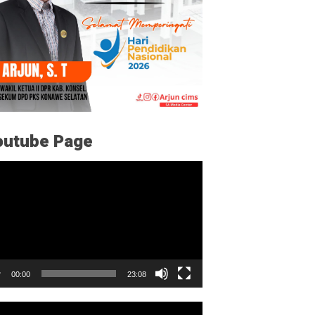
outube Page
utar
o
00:00
23:08
utar