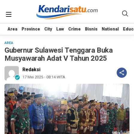
Area
Area
Province
Province
City
City
Law
Law
Crime
Crime
Bisnis
Bisnis
National
National
Educ
Educ
AREA
Gubernur Sulawesi Tenggara Buka
Musyawarah Adat V Tahun 2025
Redaksi
17 Mei 2025 - 08:14 WITA