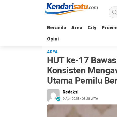
Beranda
Beranda
Area
Area
City
City
Provin
Provin
Opini
Opini
AREA
HUT ke-17 Bawasl
Konsisten Mengaw
Utama Pemilu Ber
Redaksi
9 Apr 2025 - 08:28 WITA