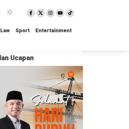
Law
Law
Sport
Sport
Entertainment
Entertainment
klan Ucapan