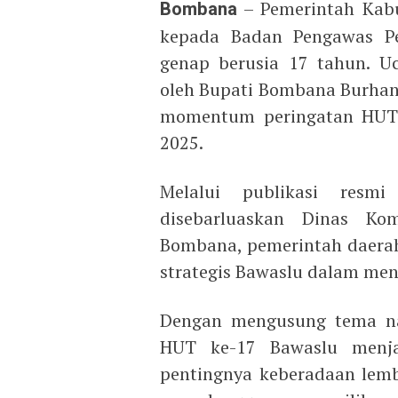
Bombana
– Pemerintah Kab
kepada Badan Pengawas Pe
genap berusia 17 tahun. U
oleh Bupati Bombana Burha
momentum peringatan HUT k
2025.
Melalui publikasi resm
disebarluaskan Dinas Kom
Bombana, pemerintah daera
strategis Bawaslu dalam menj
Dengan mengusung tema nas
HUT ke-17 Bawaslu menja
pentingnya keberadaan lem