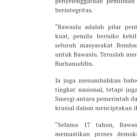
penyelenggaraan pemilihan
berintegritas.
“Bawaslu adalah pilar pen
kuat, pemilu berisiko kehi
seluruh masyarakat Bomba
untuk Bawaslu. Teruslah men
Burhanuddin.
Ia juga menambahkan bahwa
tingkat nasional, tetapi ju
Sinergi antara pemerintah d
krusial dalam menciptakan i
“Selama 17 tahun, Bawas
memastikan proses demokra