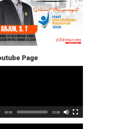
outube Page
utar
o
00:00
23:08
utar