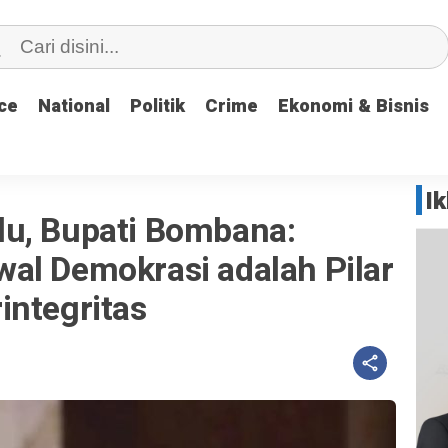
ce
ce
National
National
Politik
Politik
Crime
Crime
Ekonomi & Bisnis
Ekonomi & Bisnis
I
u, Bupati Bombana:
al Demokrasi adalah Pilar
integritas