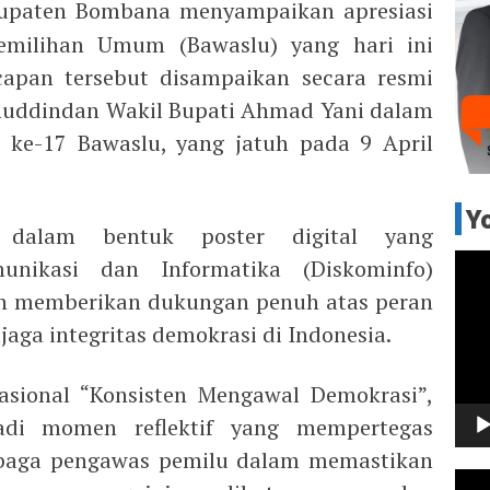
upaten Bombana menyampaikan apresiasi
milihan Umum (Bawaslu) yang hari ini
capan tersebut disampaikan secara resmi
nuddindan Wakil Bupati Ahmad Yani dalam
e-17 Bawaslu, yang jatuh pada 9 April
Y
i dalam bentuk poster digital yang
Pem
unikasi dan Informatika (Diskominfo)
Vide
h memberikan dukungan penuh atas peran
aga integritas demokrasi di Indonesia.
ional “Konsisten Mengawal Demokrasi”,
di momen reflektif yang mempertegas
baga pengawas pemilu dalam memastikan
Pem