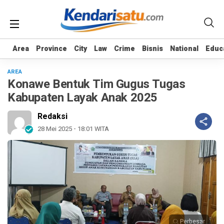
Area
Area
Province
Province
City
City
Law
Law
Crime
Crime
Bisnis
Bisnis
National
National
Educ
Educ
AREA
Konawe Bentuk Tim Gugus Tugas
Kabupaten Layak Anak 2025
Redaksi
28 Mei 2025 - 18:01 WITA
Perbesar