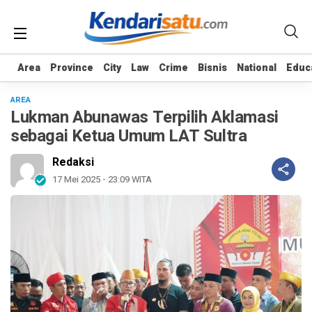
Area
Area
Province
Province
City
City
Law
Law
Crime
Crime
Bisnis
Bisnis
National
National
Educ
Educ
AREA
Lukman Abunawas Terpilih Aklamasi
sebagai Ketua Umum LAT Sultra
Redaksi
17 Mei 2025 - 23:09 WITA