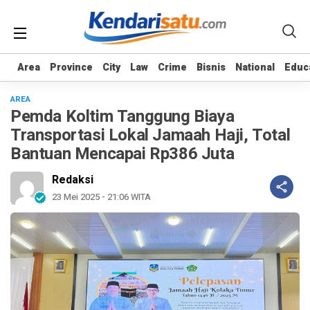
Area
Area
Province
Province
City
City
Law
Law
Crime
Crime
Bisnis
Bisnis
National
National
Educ
Educ
AREA
Pemda Koltim Tanggung Biaya
Transportasi Lokal Jamaah Haji, Total
Bantuan Mencapai Rp386 Juta
Redaksi
23 Mei 2025 - 21:06 WITA