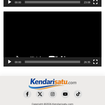
00:00
23:08
Pemutar
Video
00:00
26:35
Copyright @2026 Kendarisatu.com