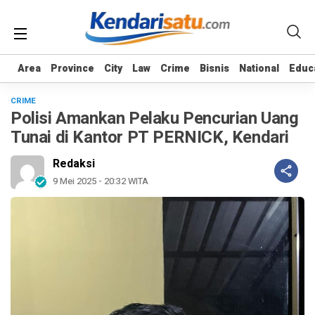
Area
Area
Province
Province
City
City
Law
Law
Crime
Crime
Bisnis
Bisnis
National
National
Educ
Educ
CRIME
Polisi Amankan Pelaku Pencurian Uang
Tunai di Kantor PT PERNICK, Kendari
Redaksi
9 Mei 2025 - 20:32 WITA