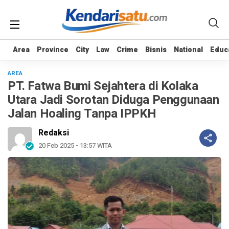
Area
Area
Province
Province
City
City
Law
Law
Crime
Crime
Bisnis
Bisnis
National
National
Educ
Educ
AREA
PT. Fatwa Bumi Sejahtera di Kolaka
Utara Jadi Sorotan Diduga Penggunaan
Jalan Hoaling Tanpa IPPKH
Redaksi
20 Feb 2025 - 13:57 WITA