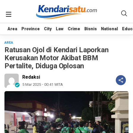
Area
Area
Province
Province
City
City
Law
Law
Crime
Crime
Bisnis
Bisnis
National
National
Educ
Educ
AREA
Ratusan Ojol di Kendari Laporkan
Kerusakan Motor Akibat BBM
Pertalite, Diduga Oplosan
Redaksi
5 Mar 2025 - 00:41 WITA