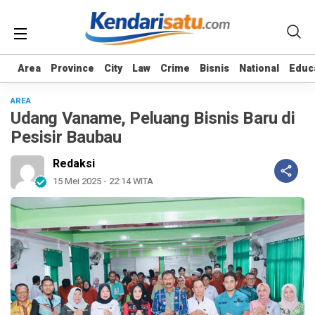
Area
Area
Province
Province
City
City
Law
Law
Crime
Crime
Bisnis
Bisnis
National
National
Educ
Educ
AREA
Udang Vaname, Peluang Bisnis Baru di
Pesisir Baubau
Redaksi
15 Mei 2025 - 22:14 WITA