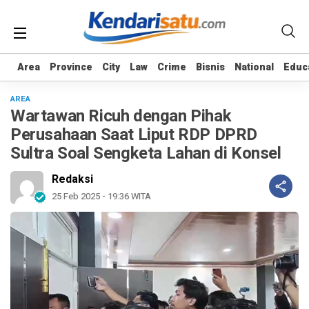
Area
Area
Province
Province
City
City
Law
Law
Crime
Crime
Bisnis
Bisnis
National
National
Educ
Educ
AREA
Wartawan Ricuh dengan Pihak
Perusahaan Saat Liput RDP DPRD
Sultra Soal Sengketa Lahan di Konsel
Redaksi
25 Feb 2025 - 19:36 WITA